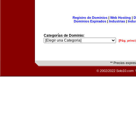
Registro de Dominios
|
Web Hosting
|
D
Dominios Expirados
|
Industrias
|
Indu
Categorías de Dominio:
[Pág. princi
** Precios expre
© 2002/2022 Solo10.com