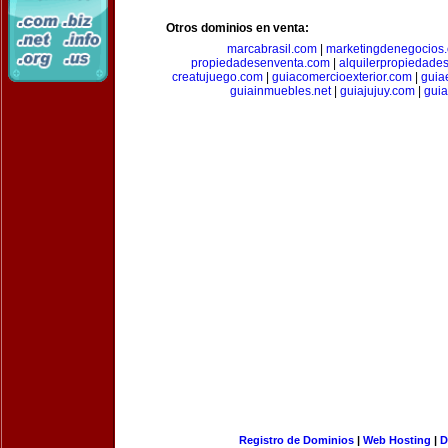
Otros dominios en venta:
marcabrasil.com
|
marketingdenegocios
propiedadesenventa.com
|
alquilerpropiedade
creatujuego.com
|
guiacomercioexterior.com
|
guiae
guiainmuebles.net
|
guiajujuy.com
|
gui
Registro de Dominios
|
Web Hosting
|
D