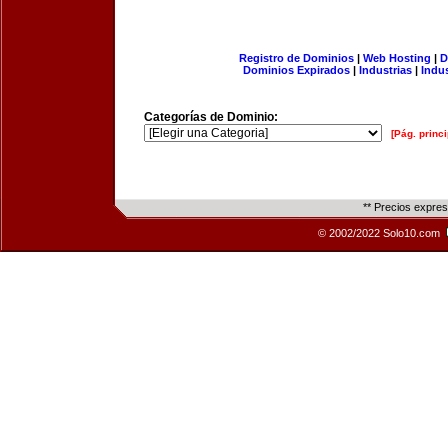
Registro de Dominios
|
Web Hosting
|
D
Dominios Expirados
|
Industrias
|
Indu
Categorías de Dominio:
[Pág. princi
** Precios expre
© 2002/2022 Solo10.com