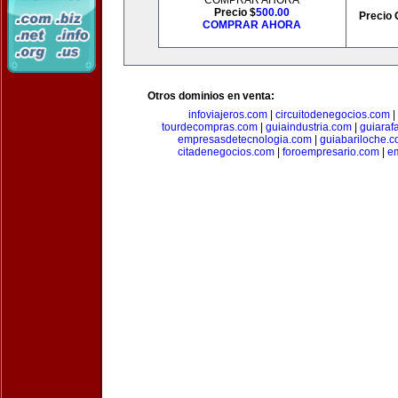
COMPRAR AHORA
Precio $
500.00
Precio 
COMPRAR AHORA
Otros dominios en venta:
infoviajeros.com
|
circuitodenegocios.com
|
tourdecompras.com
|
guiaindustria.com
|
guiaraf
empresasdetecnologia.com
|
guiabariloche.
citadenegocios.com
|
foroempresario.com
|
e