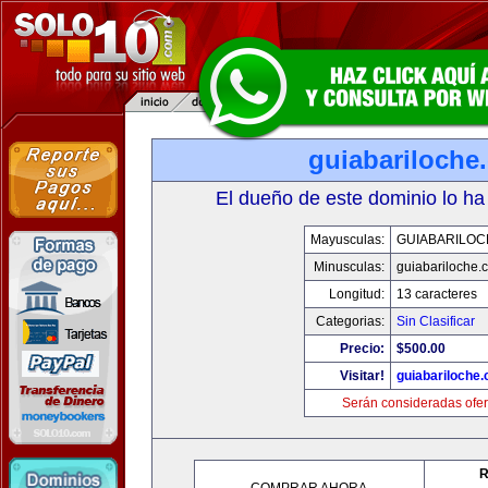
guiabariloche
El dueño de este dominio lo ha
Mayusculas:
GUIABARILOC
Minusculas:
guiabariloche.
Longitud:
13 caracteres
Categorias:
Sin Clasificar
Precio:
$500.00
Visitar!
guiabariloche
Serán consideradas ofer
R