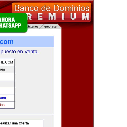
.com
 puesto en Venta
HE.COM
com
.com
tas
ealizar una Oferta