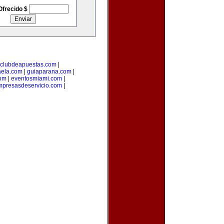
Ofrecido $
clubdeapuestas.com
|
aela.com
|
guiaparana.com
|
com
|
eventosmiami.com
|
mpresasdeservicio.com
|