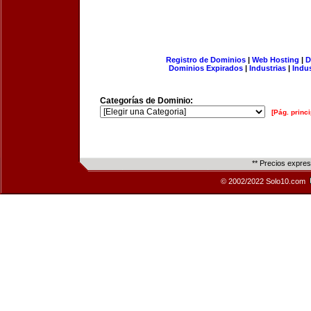
Registro de Dominios
|
Web Hosting
|
D
Dominios Expirados
|
Industrias
|
Indu
Categorías de Dominio:
[Pág. princi
** Precios expre
© 2002/2022 Solo10.com