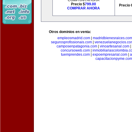
COMPRAR AHORA
Precio $
799.00
Precio 
COMPRAR AHORA
Otros dominios en venta:
empleosmadrid.com
|
madridbienesraices.co
segurosprofissionais.com
|
venezuelanegocios.co
camposenpatagonia.com
|
vinoartesanal.com
|
concursoweb.com
|
inmobiliariascolombia.
tuemprendes.com
|
expoempresarial.com
|
a
capacitacionpyme.co