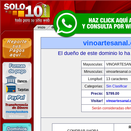
vinoartesanal
El dueño de este dominio lo ha
Mayusculas:
VINOARTESAN
Minusculas:
vinoartesanal.
Longitud:
13 caracteres
Categorias:
Sin Clasificar
Precio:
$799.00
Visitar!
vinoartesanal
Serán consideradas ofer
R