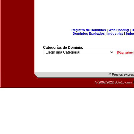
Registro de Dominios
|
Web Hosting
|
D
Dominios Expirados
|
Industrias
|
Indu
Categorías de Dominio:
[Pág. princi
** Precios expre
© 2002/2022 Solo10.com