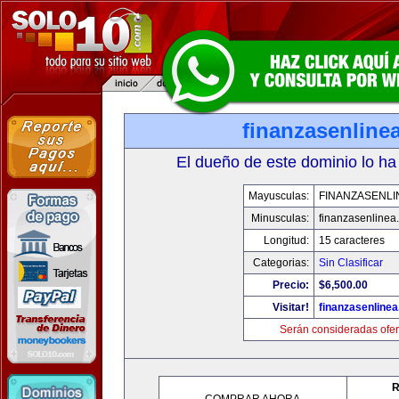
finanzasenline
El dueño de este dominio lo ha
Mayusculas:
FINANZASENLI
Minusculas:
finanzasenlinea
Longitud:
15 caracteres
Categorias:
Sin Clasificar
Precio:
$6,500.00
Visitar!
finanzasenline
Serán consideradas ofer
R