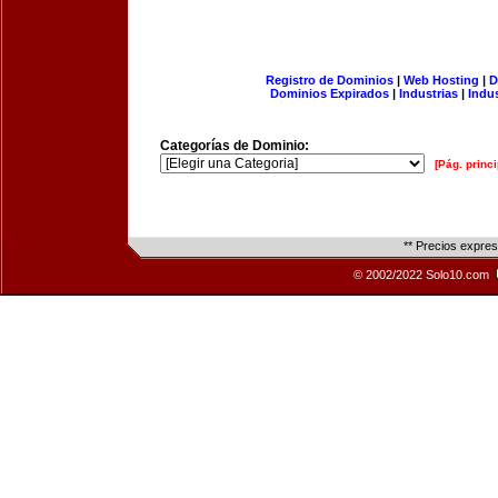
Registro de Dominios
|
Web Hosting
|
D
Dominios Expirados
|
Industrias
|
Indu
Categorías de Dominio:
[Pág. princi
** Precios expre
© 2002/2022 Solo10.com