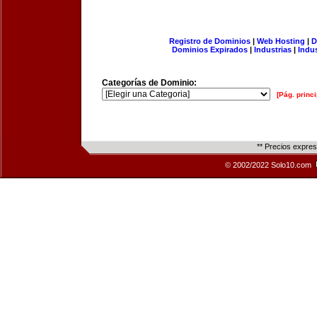
Registro de Dominios
|
Web Hosting
|
D
Dominios Expirados
|
Industrias
|
Indu
Categorías de Dominio:
[Pág. princi
** Precios expre
© 2002/2022 Solo10.com