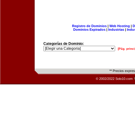
Registro de Dominios
|
Web Hosting
|
D
Dominios Expirados
|
Industrias
|
Indu
Categorías de Dominio:
[Pág. princi
** Precios expre
© 2002/2022 Solo10.com