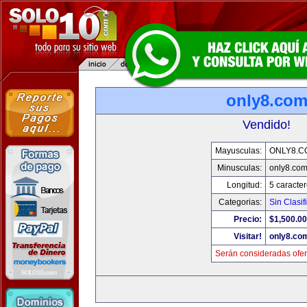
only8.co
Vendido!
Mayusculas:
ONLY8.C
Minusculas:
only8.co
Longitud:
5 caracte
Categorias:
Sin Clasif
Precio:
$1,500.00
Visitar!
only8.co
Serán consideradas ofer