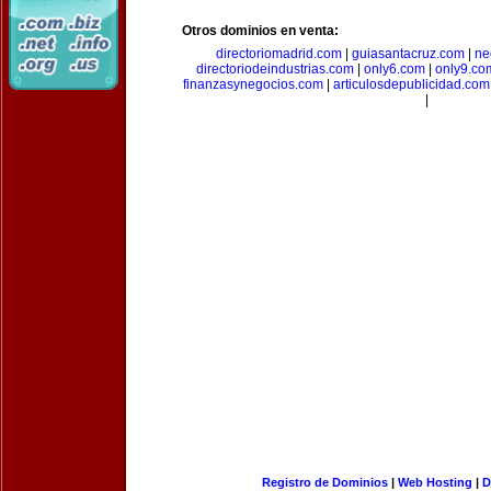
Otros dominios en venta:
directoriomadrid.com
|
guiasantacruz.com
|
ne
directoriodeindustrias.com
|
only6.com
|
only9.co
finanzasynegocios.com
|
articulosdepublicidad.com
|
Registro de Dominios
|
Web Hosting
|
D