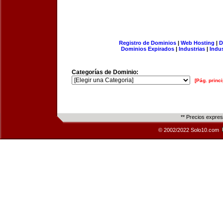
Registro de Dominios
|
Web Hosting
|
D
Dominios Expirados
|
Industrias
|
Indu
Categorías de Dominio:
[Pág. princi
** Precios expre
© 2002/2022 Solo10.com