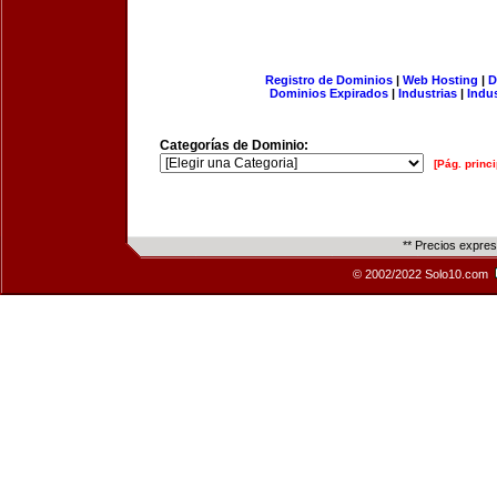
Registro de Dominios
|
Web Hosting
|
D
Dominios Expirados
|
Industrias
|
Indu
Categorías de Dominio:
[Pág. princi
** Precios expre
© 2002/2022 Solo10.com