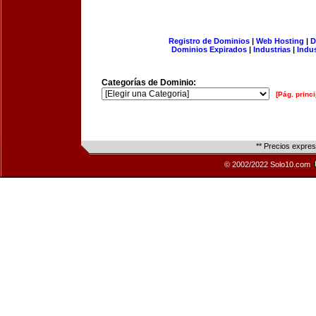
Registro de Dominios
|
Web Hosting
|
D
Dominios Expirados
|
Industrias
|
Indu
Categorías de Dominio:
[Pág. princi
** Precios expre
© 2002/2022 Solo10.com