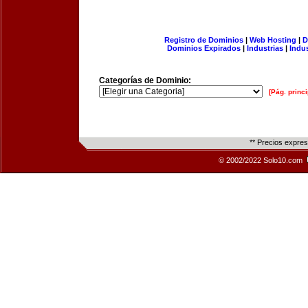
Registro de Dominios
|
Web Hosting
|
D
Dominios Expirados
|
Industrias
|
Indu
Categorías de Dominio:
[Pág. princi
** Precios expre
© 2002/2022 Solo10.com