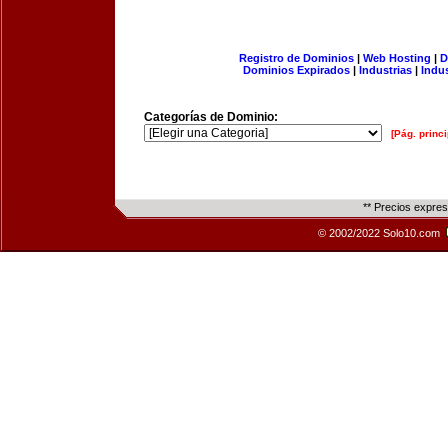
Registro de Dominios
|
Web Hosting
|
D
Dominios Expirados
|
Industrias
|
Indu
Categorías de Dominio:
[Pág. princi
** Precios expre
© 2002/2022 Solo10.com