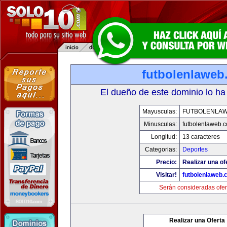
futbolenlaweb
El dueño de este dominio lo ha
Mayusculas:
FUTBOLENLA
Minusculas:
futbolenlaweb.
Longitud:
13 caracteres
Categorias:
Deportes
Precio:
Realizar una of
Visitar!
futbolenlaweb
Serán consideradas ofer
Realizar una Oferta