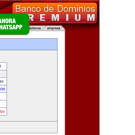
R
res
icar
tas