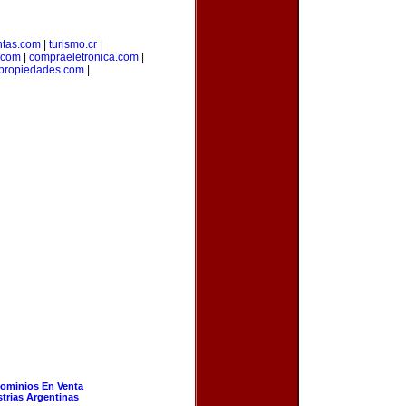
ntas.com
|
turismo.cr
|
.com
|
compraeletronica.com
|
spropiedades.com
|
ominios En Venta
strias Argentinas