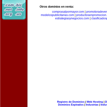
Otros dominios en venta:
comprasalpormayor.com
|
promotoradeve
modelospublicitarias.com
|
productosenpromocion
estrategiasynegocios.com
|
clasificado
Registro de Dominios
|
Web Hosting
|
D
Dominios Expirados
|
Industrias
|
Indu