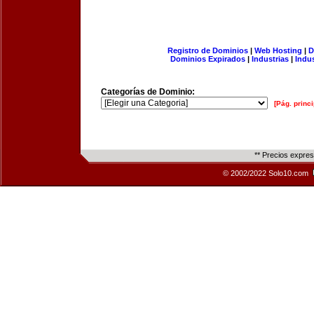
Registro de Dominios
|
Web Hosting
|
D
Dominios Expirados
|
Industrias
|
Indu
Categorías de Dominio:
[Pág. princi
** Precios expre
© 2002/2022 Solo10.com