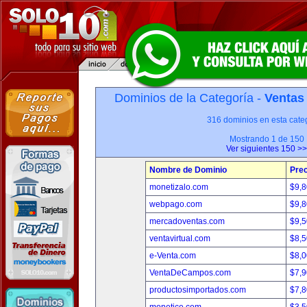
Dominios de la Categoría -
Ventas
316 dominios en esta categ
Mostrando 1 de 150
Ver siguientes 150 >>
Nombre de Dominio
Prec
monetizalo.com
$9,
webpago.com
$9,
mercadoventas.com
$9,
ventavirtual.com
$8,
e-Venta.com
$8,
VentaDeCampos.com
$7,
productosimportados.com
$7,