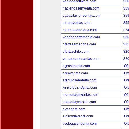
ventadesoftware.com
$6
haciendasenventa.com
$5
capacitacionventas.com
$5
macroventas.com
$5
mueblesenoferta.com
$3
vendoapartamento.com
$3
ofertasargentina.com
$2
ofertaschile.com
$2
ventadeartesanias.com
$2
agrosubasta.com
Ofe
areaventas.com
Ofe
articulosenoferta.com
Ofe
ArticulosEnVenta.com
Ofe
asesoriaenventas.com
Ofe
asesoriayventas.com
Ofe
avendere.com
Ofe
avisosdeventa.com
Ofe
bodegasenventa.com
Ofe