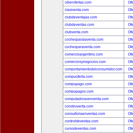
ciberofertas.com
Ofe
clasiventa.com
Ofe
clubdeventajas.com
Ofe
clubdeventas.com
Ofe
clubventa.com
Ofe
cochesparalaventa.com
Ofe
cochesparaventa.com
Ofe
comercioargentino.com
Ofe
comerciosynegocios.com
Ofe
comportamientodelconsumidor.com
Ofe
compuoferta.com
Ofe
compupago.com
Ofe
compupagos.com
Ofe
computadorasenventa.com
Ofe
construventa.com
Ofe
consultoriaenventas.com
Ofe
controldeventas.com
Ofe
cursodeventas.com
Ofe